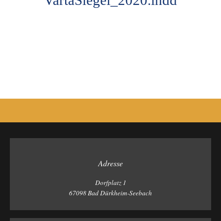
VartaSiegel_2020.indd
Photo
Navigation
Adresse
Dorfplatz 1
67098 Bad Dürkheim-Seebach