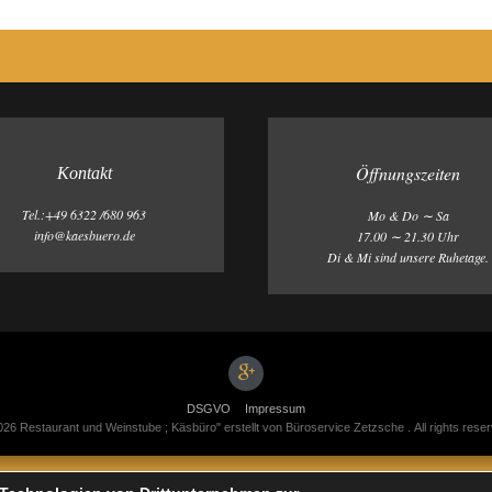
Öffnungszeiten
Kontakt
Tel.:+49 6322 /680 963
Mo & Do ∼ Sa
info@kaesbuero.de
17.00 ∼ 21.30 Uhr
Di & Mi sind unsere Ruhetage.
DSGVO
Impressum
26 Restaurant und Weinstube ; Käsbüro" erstellt von Büroservice Zetzsche . All rights rese