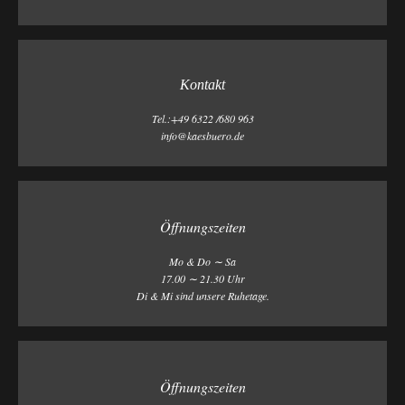
Kontakt
Tel.:+49 6322 /680 963
info@kaesbuero.de
Öffnungszeiten
Mo & Do ∼ Sa
17.00 ∼ 21.30 Uhr
Di & Mi sind unsere Ruhetage.
Öffnungszeiten